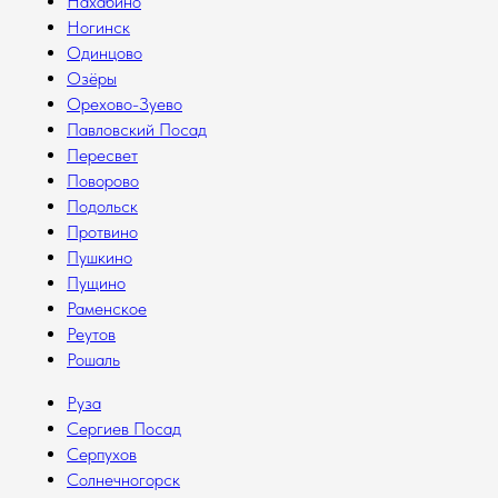
Нахабино
Ногинск
Одинцово
Озёры
Орехово-Зуево
Павловский Посад
Пересвет
Поворово
Подольск
Протвино
Пушкино
Пущино
Раменское
Реутов
Рошаль
Руза
Сергиев Посад
Серпухов
Солнечногорск