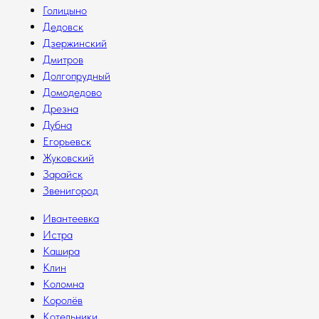
Голицыно
Дедовск
Дзержинский
Дмитров
Долгопрудный
Домодедово
Дрезна
Дубна
Егорьевск
Жуковский
Зарайск
Звенигород
Ивантеевка
Истра
Кашира
Клин
Коломна
Королёв
Котельники