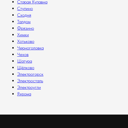
Старая Купавна
Ступино
Сходня
Талдом
Фрязино
Химки
Хотьково
Черноголовка
Чехов
Шатура
Щёлково
Электрогорск
Электросталь
Электроугли
Яхрома