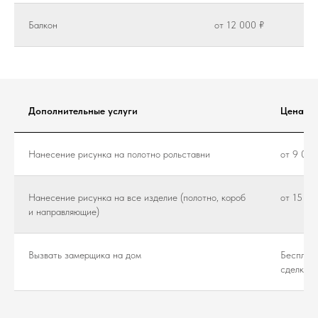
Балкон
от 12 000 ₽
Дополнительные услуги
Цена
Нанесение рисунка на полотно рольставни
от 9 000
Нанесение рисунка на все изделие (полотно, короб
от 15 00
и направляющие)
Вызвать замерщика на дом
Бесплатн
сделки)