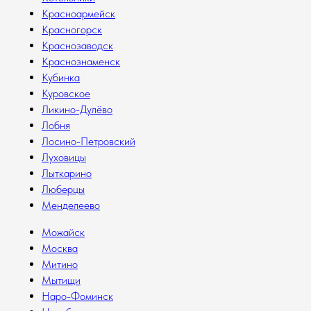
Красноармейск
Красногорск
Краснозаводск
Краснознаменск
Кубинка
Куровское
Ликино-Дулёво
Лобня
Лосино-Петровский
Луховицы
Лыткарино
Люберцы
Менделеево
Можайск
Москва
Митино
Мытищи
Наро-Фоминск