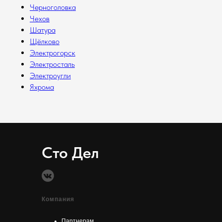
Черноголовка
Чехов
Шатура
Щёлково
Электрогорск
Электросталь
Электроугли
Яхрома
Сто Дел
Компания
Партнерам