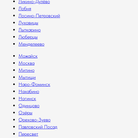
Ликино-Дулёво
Лобня
Лосино-Петровский
Луховицы
Лыткарино
Люберцы
Менделеево
Можайск
Москва
Митино
Мытищи
Наро-Фоминск
Нахабино
Ногинск
Одинцово
Озёры
Орехово-Зуево
Павловский Посад
Пересвет