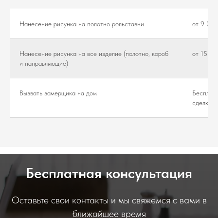
Нанесение рисунка на полотно рольставни
от 9 000
Нанесение рисунка на все изделие (полотно, короб
от 15 00
и направляющие)
Вызвать замерщика на дом
Бесплатн
сделки)
Бесплатная консультация
Оставьте свои контакты и мы свяжемся с вами в
ближайшее время