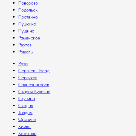
Поворово
Подольск
Протвино
Пушкино
Пущино
Раменское
Реутов
Рошаль
Руза
Сергиев Посад
Серпухов
Солнечногорск
Старая Купавна
Ступино
Сходня
Талдом
Фрязино
Химки
Хотьково