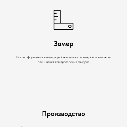
Замер
После оформления заказа, в удобное для вас время, к вам выезжает
специалист для проведения замеров
Производство
Конкурентоспособные цены на рольставни и жалюзи за счет