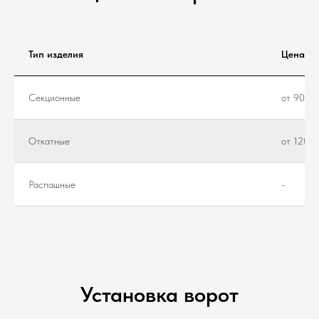
Тип изделия
Цена
Секционные
от 90 00
Откатные
от 120 0
Распашные
-
Установка ворот