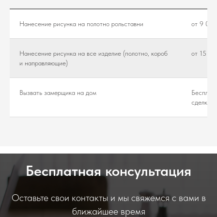
Нанесение рисунка на полотно рольставни
от 9 000
Нанесение рисунка на все изделие (полотно, короб
от 15 00
и направляющие)
Вызвать замерщика на дом
Бесплатн
сделки)
Бесплатная консультация
Оставьте свои контакты и мы свяжемся с вами в
ближайшее время