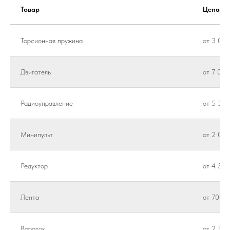
Товар
Цена
Торсионная пружина
от 3 000
Двигатель
от 7 000
Радиоуправление
от 5 500
Минипульт
от 2 000
Редуктор
от 4 500
Лента
от 700 ₽
Вороток
от 2 500