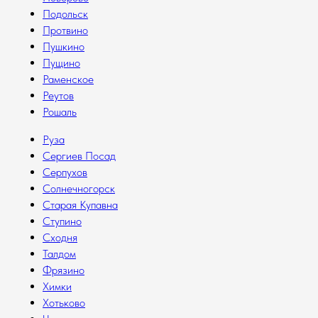
Подольск
Протвино
Пушкино
Пущино
Раменское
Реутов
Рошаль
Руза
Сергиев Посад
Серпухов
Солнечногорск
Старая Купавна
Ступино
Сходня
Талдом
Фрязино
Химки
Хотьково