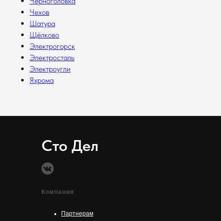
Черноголовка
Чехов
Шатура
Щёлково
Электрогорск
Электросталь
Электроугли
Яхрома
Сто Дел
Компания
Партнерам