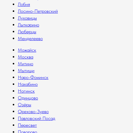
Лобня
Лосино-Петровский
Луховицы
Лыткарино
Люберцы
Менделеево
Можайск
Москва
Митино
Мытищи
Наро-Фоминск
Нахабино
Ногинск
Одинцово
Озёры
Орехово-Зуево
Павловский Посад
Пересвет
Поворово