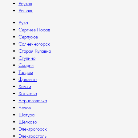
Реутов
Рошаль
Руза
Сергиев Посад
Серпухов
Солнечногорск
Старая Купавна
Ступино
Сходня
Талдом
Фрязино
Химки
Хотьково
Черноголовка
Чехов
Шатура
Щёлково
Электрогорск
Электросталь