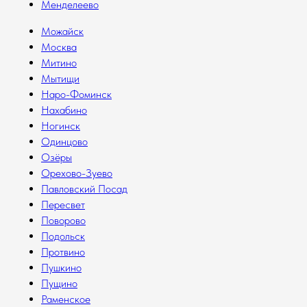
Менделеево
Можайск
Москва
Митино
Мытищи
Наро-Фоминск
Нахабино
Ногинск
Одинцово
Озёры
Орехово-Зуево
Павловский Посад
Пересвет
Поворово
Подольск
Протвино
Пушкино
Пущино
Раменское