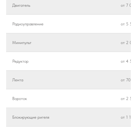
Двигатель
от 7 000
Радиоуправление
от 5 500
Минипульт
от 2 000
Редуктор
от 4 500
Лента
от 700 ₽
Вороток
от 2 500
Блокирующие ригеля
от 1 100