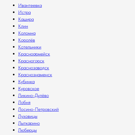
Ивантеевка
Истра
Кашира
Клин
Коломна
Королёв
Котельники
Красноармейск
Красногорск
Краснозаводск
Краснознаменск
Кубинка
Куровское
Ликино-Дулёво
Лобня
Лосино-Петровский
Луховицы
Лыткарино
Люберцы