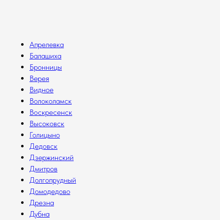
Апрелевка
Балашиха
Бронницы
Верея
Видное
Волоколамск
Воскресенск
Высоковск
Голицыно
Дедовск
Дзержинский
Дмитров
Долгопрудный
Домодедово
Дрезна
Дубна