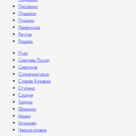
Протвино
Пушкино
Пущино
Раменское
Реутов
Рошаль
Руза
Сергиев Посад
Серпухов
Солнечногорск
Старая Купавна
Ступино
Сходня
Талдом
Фрязино
Химки
Хотьково
Черноголовка