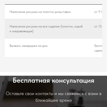
Нанесение рисунка на полотно рольставни
от 9 000
Нанесение рисунка на все изделие (полотно, короб
от 15 00
и направляющие)
Вызвать замерщика на дом
Бесплатн
сделки)
Бесплатная консультация
Оставьте свои контакты и мы свяжемся с вами в
ближайшее время