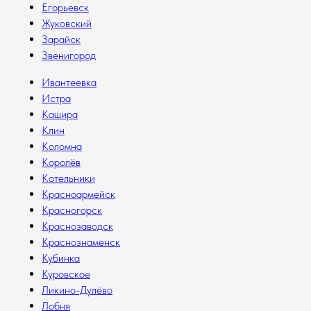
Егорьевск
Жуковский
Зарайск
Звенигород
Ивантеевка
Истра
Кашира
Клин
Коломна
Королёв
Котельники
Красноармейск
Красногорск
Краснозаводск
Краснознаменск
Кубинка
Куровское
Ликино-Дулёво
Лобня