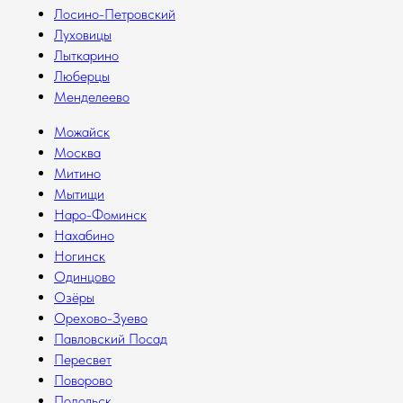
Лосино-Петровский
Луховицы
Лыткарино
Люберцы
Менделеево
Можайск
Москва
Митино
Мытищи
Наро-Фоминск
Нахабино
Ногинск
Одинцово
Озёры
Орехово-Зуево
Павловский Посад
Пересвет
Поворово
Подольск