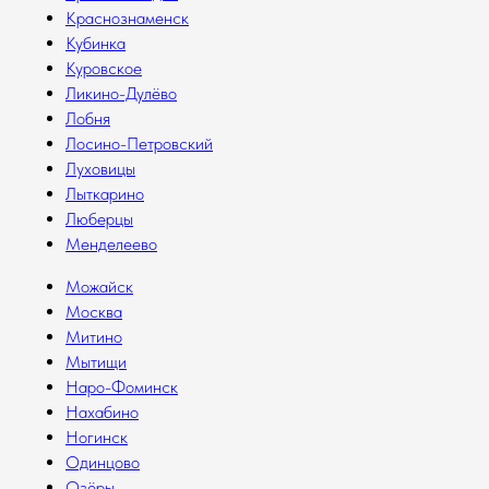
Краснознаменск
Кубинка
Куровское
Ликино-Дулёво
Лобня
Лосино-Петровский
Луховицы
Лыткарино
Люберцы
Менделеево
Можайск
Москва
Митино
Мытищи
Наро-Фоминск
Нахабино
Ногинск
Одинцово
Озёры