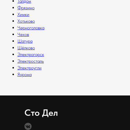
Талдом
Фрязино
Химки
Хотьково
Черноголовка
Чехов
Шатура
Щёлково
Электрогорск
Электросталь
Электроугли
Яхрома
Сто Дел