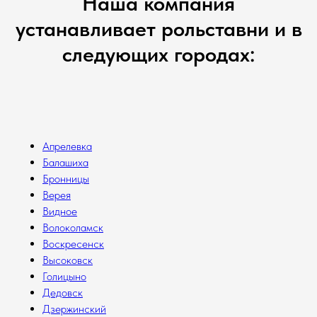
Наша компания
устанавливает рольставни и в
следующих городах:
Апрелевка
Балашиха
Бронницы
Верея
Видное
Волоколамск
Воскресенск
Высоковск
Голицыно
Дедовск
Дзержинский