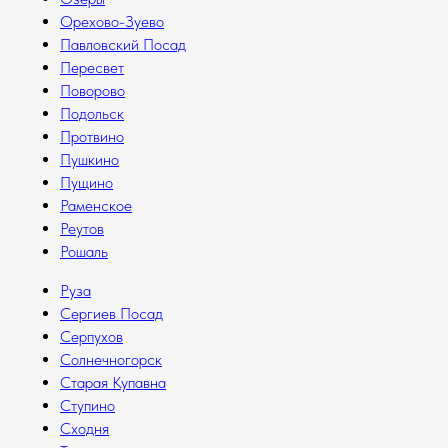
Орехово-Зуево
Павловский Посад
Пересвет
Поворово
Подольск
Протвино
Пушкино
Пущино
Раменское
Реутов
Рошаль
Руза
Сергиев Посад
Серпухов
Солнечногорск
Старая Купавна
Ступино
Сходня